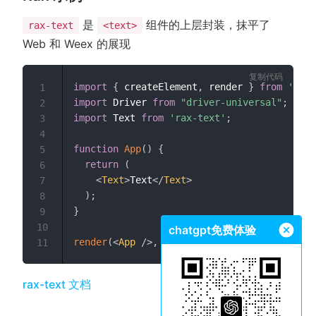
是
组件的上层封装，抹平了
rax-text
<text>
Web 和 Weex 的展现
复制代码
import
{
 createElement
,
 render 
}
from
'rax'
1
import
 Driver 
from
"driver-universal"
;
2
import
 Text 
from
'rax-text'
;
3
4
function
App
(
)
{
5
return
(
6
<
Text
>
Text
</
Text
>
7
)
;
8
}
9
10
chatgpt免费体验
render
(
<
App
/>
,
 document
.
body
,
{
 driver
:
 Dr
11
(opens new window)
rax-text 文档