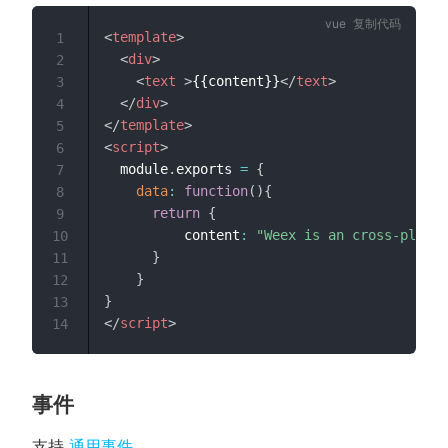
复制代码
<
template
>
1
<
div
>
2
<
text
>
{{content}}
</
text
>
3
</
div
>
4
</
template
>
5
<
script
>
6
  module
.
exports 
=
{
7
data
:
function
(
)
{
8
return
{
9
          content
:
"Weex is an cross-platfo
10
}
11
}
12
}
13
</
script
>
14
事件
支持
通用事件