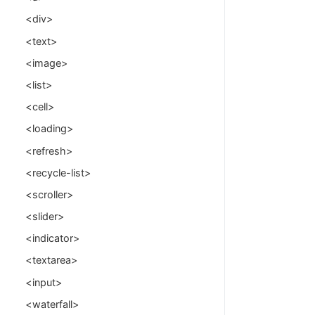
<div>
<text>
<image>
<list>
<cell>
<loading>
<refresh>
<recycle-list>
<scroller>
<slider>
<indicator>
<textarea>
<input>
<waterfall>