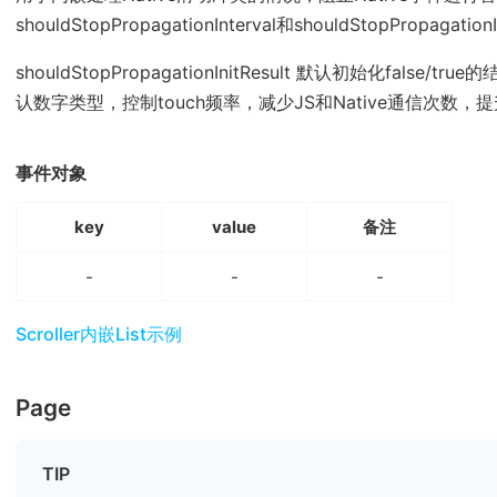
shouldStopPropagationInterval和shouldStopPropagat
shouldStopPropagationInitResult 默认初始化false/true的结
认数字类型，控制touch频率，减少JS和Native通信次数，提升流
事件对象
key
value
备注
-
-
-
(opens new window)
Scroller内嵌List示例
Page
TIP