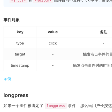
和
组件目前不支持 click 事件，请使用 c
<input>
<switch>
事件对象
key
value
备注
type
click
-
target
-
触发点击事件的
timestamp
-
触发点击事件时的时间戳(
(opens new window)
示例
longpress
如果一个组件被绑定了
事件，那么当用户长按这
longpress