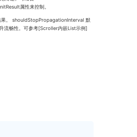
ionInitResult属性来控制。
果。 shouldStopPropagationInterval 默
畅性。可参考[Scroller内嵌List示例]