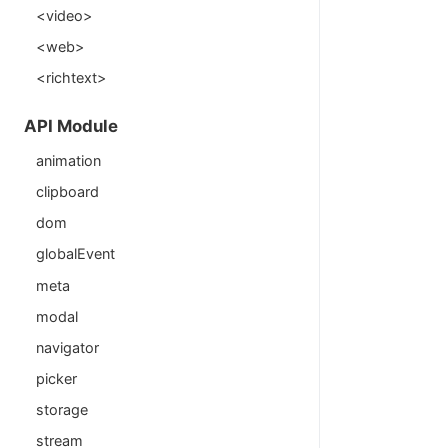
<video>
<web>
<richtext>
API Module
animation
clipboard
dom
globalEvent
meta
modal
navigator
picker
storage
stream