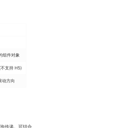
事件的组件对象
支持 H5)
滚动方向
行冒泡传递。可结合